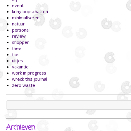
event
kringloopschatten
minimaliseren
natuur
personal
review
shoppen
thee
tips
uitjes
vakantie
work in progress
wreck this journal
zero waste
Zoeken
naar:
Archieven