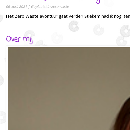
06 april 2021
|
Geplaatst in
zero waste
Het Zero Waste avontuur gaat verder! Stiekem had ik nog ite
Over mij