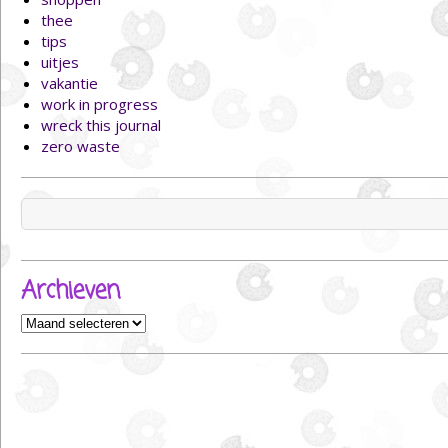
thee
tips
uitjes
vakantie
work in progress
wreck this journal
zero waste
Zoeken
naar:
Archieven
Archieven