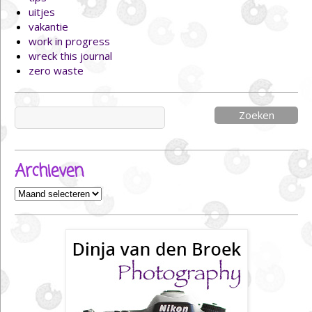
uitjes
vakantie
work in progress
wreck this journal
zero waste
Zoeken
naar:
Archieven
Archieven