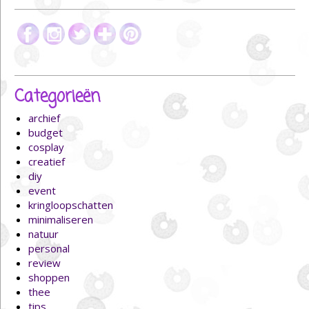
Categorieën
archief
budget
cosplay
creatief
diy
event
kringloopschatten
minimaliseren
natuur
personal
review
shoppen
thee
tips