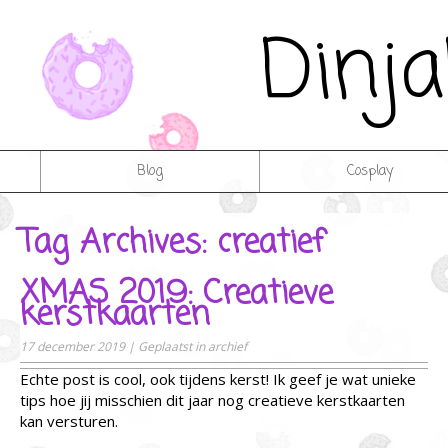
Dinj
Blog
Cosplay
Tag Archives: creatief
XMAS 2019: Creatieve
kerstkaarten
17 december 2019
|
Geplaatst in
archief
Echte post is cool, ook tijdens kerst! Ik geef je wat unieke
tips hoe jij misschien dit jaar nog creatieve kerstkaarten
kan versturen.