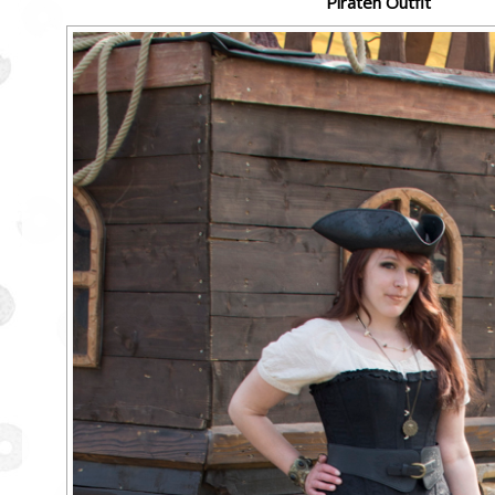
Piraten Outfit