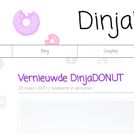
Dinj
Blog
Cosplay
Vernieuwde DinjaDONUT
28 maart 2023
|
Geplaatst in
personal