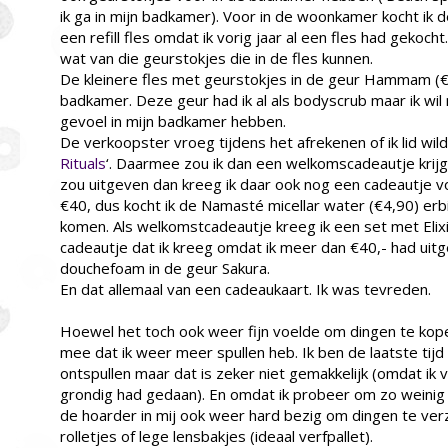
ik ga in mijn badkamer). Voor in de woonkamer kocht ik 
een refill fles omdat ik vorig jaar al een fles had gekocht.
wat van die geurstokjes die in de fles kunnen.
De kleinere fles met geurstokjes in de geur Hammam (€
badkamer. Deze geur had ik al als bodyscrub maar ik wil
gevoel in mijn badkamer hebben.
De verkoopster vroeg tijdens het afrekenen of ik lid wil
Rituals
‘. Daarmee zou ik dan een welkomscadeautje krijg
zou uitgeven dan kreeg ik daar ook nog een cadeautje voor
€40, dus kocht ik de Namasté micellar water (€4,90) erb
komen. Als welkomstcadeautje kreeg ik een set met Elix
cadeautje dat ik kreeg omdat ik meer dan €40,- had ui
douchefoam in de geur Sakura.
En dat allemaal van een cadeaukaart. Ik was tevreden.
Hoewel het toch ook weer fijn voelde om dingen te kopen
mee dat ik weer meer spullen heb. Ik ben de laatste tij
ontspullen maar dat is zeker niet gemakkelijk (omdat ik vo
grondig had gedaan). En omdat ik probeer om zo weinig 
de hoarder in mij ook weer hard bezig om dingen te ver
rolletjes of lege lensbakjes (ideaal verfpallet).