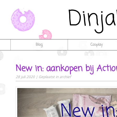
Dinj
Blog
Cosplay
New in: aankopen bij Actio
28 juli 2020
|
Geplaatst in
archief