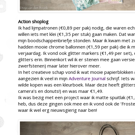
Action shoplog
Ik had lijmpatronen (€0,89 per pak) nodig, die waren echt
willen iets met klei (€1,35 per stuk) gaan maken. Dat wa
mijn boodschappenbriefje stonden. Maar ik kwam met zo
hadden mooie chrome ballonnen (€1,59 per pak) die ik 
verjaardag. Ik vond ook glitter markers (€1,49 per set), 
glitters erin. Binnenkort wil ik er stenen mee gaan vers
zwerfstenen) maar later hierover meer.
In het creatieve schap vond ik wat mooie papierblokken
aangezien ik veel in mijn
Adventure Journal
schrijf. Iets w
wilde kopen was een kleurboek. Maar deze heeft glitters
camera’s en donuts!) en was maar €1,49.
Ik was bezig met een project waar ik matte spuitlak (€1
heb, dus deze gingen ook mee en ik vond ook de ‘Froste
waar ik wel erg nieuwsgierig naar ben!