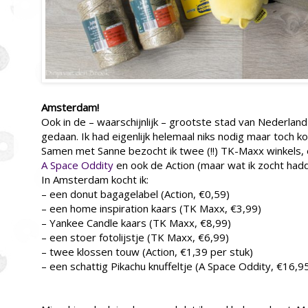
Amsterdam!
Ook in de – waarschijnlijk – grootste stad van Nederlan
gedaan. Ik had eigenlijk helemaal niks nodig maar toch k
Samen met Sanne bezocht ik twee (!!) TK-Maxx winkels, 
A Space Oddity
en ook de Action (maar wat ik zocht hadd
In Amsterdam kocht ik:
– een donut bagagelabel (Action, €0,59)
– een home inspiration kaars (TK Maxx, €3,99)
– Yankee Candle kaars (TK Maxx, €8,99)
– een stoer fotolijstje (TK Maxx, €6,99)
– twee klossen touw (Action, €1,39 per stuk)
– een schattig Pikachu knuffeltje (A Space Oddity, €16,9