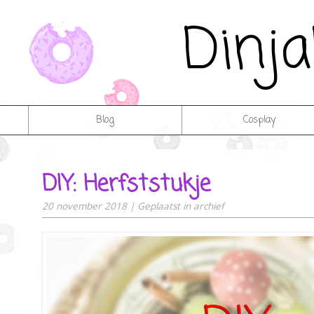
Dinj
Blog
Cosplay
DIY: Herfststukje
20 november 2018
|
Geplaatst in
archief