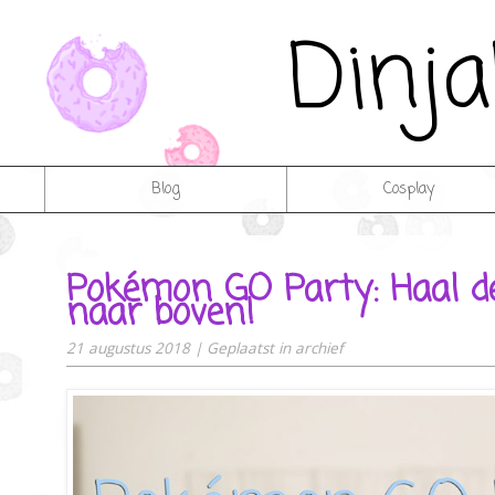
Dinj
Blog
Cosplay
Pokémon GO Party: Haal de
naar boven!
21 augustus 2018
|
Geplaatst in
archief