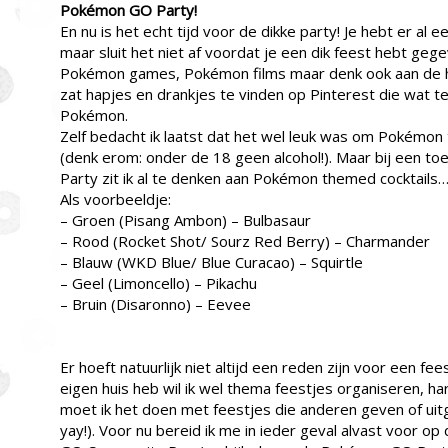
Pokémon GO Party!
En nu is het echt tijd voor de dikke party! Je hebt er al
maar sluit het niet af voordat je een dik feest hebt ge
Pokémon games, Pokémon films maar denk ook aan de ha
zat hapjes en drankjes te vinden op Pinterest die wat
Pokémon.
Zelf bedacht ik laatst dat het wel leuk was om Pokémo
(denk erom: onder de 18 geen alcohol!). Maar bij een 
Party zit ik al te denken aan Pokémon themed cocktails
Als voorbeeldje:
– Groen (Pisang Ambon) – Bulbasaur
– Rood (Rocket Shot/ Sourz Red Berry) – Charmander
– Blauw (WKD Blue/ Blue Curacao) – Squirtle
– Geel (Limoncello) – Pikachu
– Bruin (Disaronno) – Eevee
Er hoeft natuurlijk niet altijd een reden zijn voor een fe
eigen huis heb wil ik wel thema feestjes organiseren, har
moet ik het doen met feestjes die anderen geven of uitg
yay!). Voor nu bereid ik me in ieder geval alvast voor 