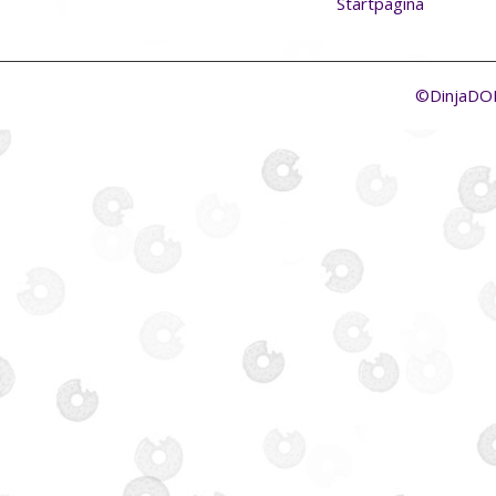
Startpagina
©DinjaD