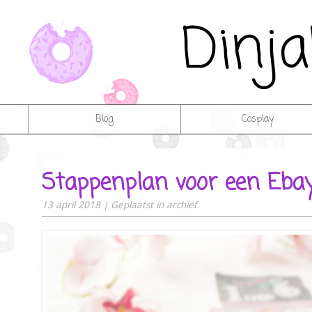
Dinj
Blog
Cosplay
Stappenplan voor een Eba
13 april 2018
|
Geplaatst in
archief