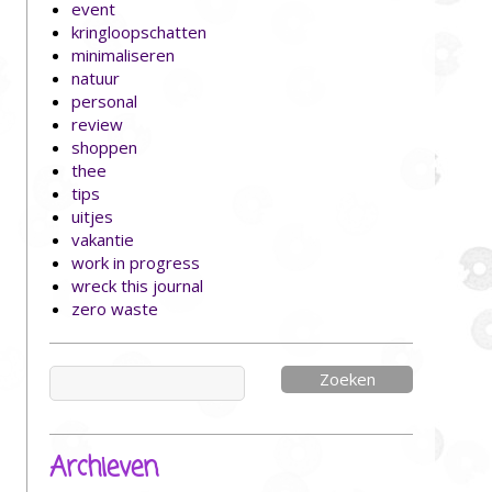
event
kringloopschatten
minimaliseren
natuur
personal
review
shoppen
thee
tips
uitjes
vakantie
work in progress
wreck this journal
zero waste
Zoeken
naar:
Archieven