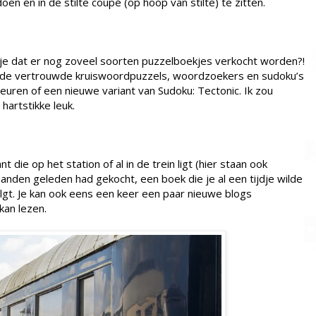
oen én in de stilte coupé (op hoop van stilte) te zitten.
e dat er nog zoveel soorten puzzelboekjes verkocht worden?!
st de vertrouwde kruiswoordpuzzels, woordzoekers en sudoku’s
euren of een nieuwe variant van Sudoku: Tectonic. Ik zou
hartstikke leuk.
t die op het station of al in de trein ligt (hier staan ook
 maanden geleden had gekocht, een boek die je al een tijdje wilde
olgt. Je kan ook eens een keer een paar nieuwe blogs
kan lezen.