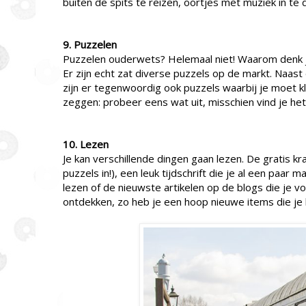
buiten de spits te reizen, oortjes met muziek in te d
9. Puzzelen
Puzzelen ouderwets? Helemaal niet! Waarom denk j
Er zijn echt zat diverse puzzels op de markt. Naa
zijn er tegenwoordig ook puzzels waarbij je moet kl
zeggen: probeer eens wat uit, misschien vind je het 
10. Lezen
Je kan verschillende dingen gaan lezen. De gratis kran
puzzels in!), een leuk tijdschrift die je al een paar
lezen of de nieuwste artikelen op de blogs die je v
ontdekken, zo heb je een hoop nieuwe items die je 