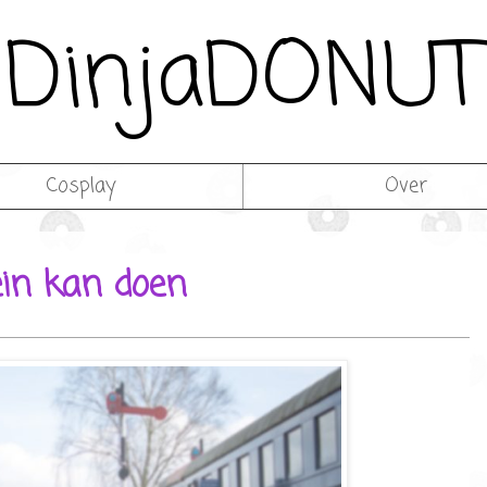
DinjaDONUT
Cosplay
Over
rein kan doen