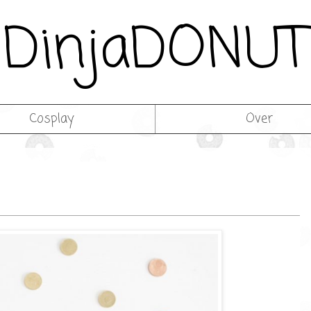
DinjaDONUT
Cosplay
Over