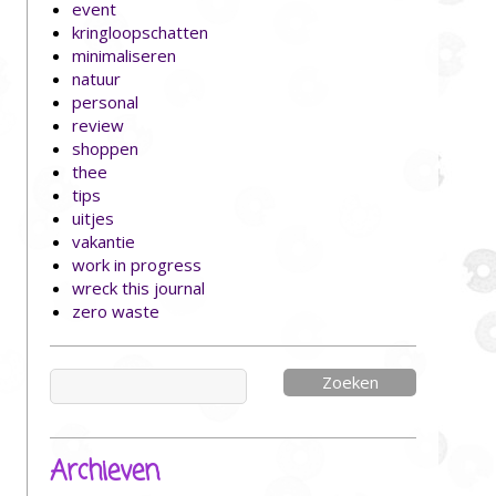
event
kringloopschatten
minimaliseren
natuur
personal
review
shoppen
thee
tips
uitjes
vakantie
work in progress
wreck this journal
zero waste
Zoeken
naar:
Archieven