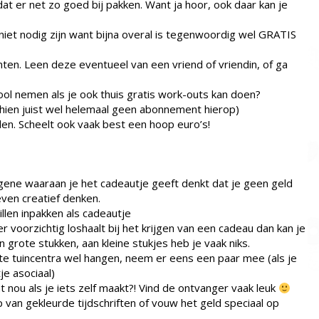
t er net zo goed bij pakken. Want ja hoor, ook daar kan je
niet nodig zijn want bijna overal is tegenwoordig wel GRATIS
en. Leen deze eventueel van een vriend of vriendin, of ga
l nemen als je ook thuis gratis work-outs kan doen?
ien juist wel helemaal geen abonnement hierop)
len. Scheelt ook vaak best een hoop euro’s!
degene waaraan je het cadeautje geeft denkt dat je geen geld
ven creatief denken.
willen inpakken als cadeautje
 voorzichtig loshaalt bij het krijgen van een cadeau dan kan je
 grote stukken, aan kleine stukjes heb je vaak niks.
te tuincentra wel hangen, neem er eens een paar mee (als je
je asociaal)
nou als je iets zelf maakt?! Vind de ontvanger vaak leuk
 van gekleurde tijdschriften of vouw het geld speciaal op