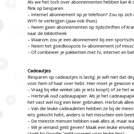
Als we het toch over abonnementen hebben kan ik da
flink op besparen.
– Internet abonnement op je telefoon? Zou op zich 
WIFI te verkrijgen (jaaa ook thuis)
– Neem geen abonnementen op tijdschriften of krant
naar de bibliotheek
– Waarom zou je een abonnement bij een sportschoo
– Neem het goedkoopste tv-abonnement (of missch
– Of combineer je pakketten met tv, internet en bel
Cadeautjes
Besparen op cadeautjes is lastig. Je wilt niet dat 
voor hem of haar over hebt. Hier moet je gewoon e
– Vraag bij elke winkel (als je iets koopt) of ze het 
– Herbruik oud cadeaupapier. Als je het cadeaupapier
het vast wel nog een keer gebruiken. Herbruik alleen
– Van die leuke cadeaulinten hebben ze bij de mees
iets gekocht hebt, anders is het misschien een beet
– De meeste mensen hebben vaak alles al, maar wat 
– Wil je iemand geld geven? Maak een leuke envelop
(zoek bij Google: ‘geld vouwen’ voor leuke tips)