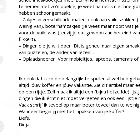
te nemen met zo’n doekje, je weet namelijk niet hoe g
hebben schoongemaakt.
– Zakjes in verschillende maten; denk aan vuilniszakken (da
weinig van), boterhamzakjes (je weet maar nooit wat je 
voor de vuile was (tenzij je dat gewoon aan het eind van
flikkert).
– Dingen die je wilt doen. Dit is geheel naar eigen smaak
van puzzelen, de ander van lezen…
– Oplaadsnoeren. Voor mobieltjes, laptops, camera’s o
Ik denk dat ik zo de belangrijkste spullen al wel heb gehad
altijd jóuw koffer en jóuw vakantie. Zie dit artikel maar ee
op een rijtje. Zelf maak ik altijd een (bijna hetzelfde) lij
dingen die ik écht niet moet vergeten en ook een lijstje 
Vaak schrijf ik teveel op maar beter teveel dan te weinig
Wanneer begin jij met het inpakken van je koffer?
Liefs,
Dinja