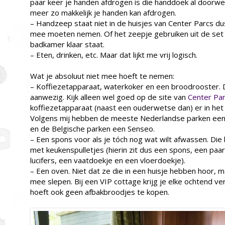
paar keer je handen afdrogen is die handdoek al doorwe
meer zo makkelijk je handen kan afdrogen.
– Handzeep staat niet in de huisjes van Center Parcs dus 
mee moeten nemen. Of het zeepje gebruiken uit de set m
badkamer klaar staat.
– Eten, drinken, etc. Maar dat lijkt me vrij logisch.
Wat je absoluut niet mee hoeft te nemen:
– Koffiezetapparaat, waterkoker en een broodrooster. Di
aanwezig. Kijk alleen wel goed op de site van
Center Pa
koffiezetapparaat (naast een ouderwetse dan) er in het 
Volgens mij hebben de meeste Nederlandse parken een
en de Belgische parken een Senseo.
– Een spons voor als je tóch nog wat wilt afwassen. Die k
met keukenspulletjes (hierin zit dus een spons, een paa
lucifers, een vaatdoekje en een vloerdoekje).
– Een oven. Niet dat ze die in een huisje hebben hoor, m
mee slepen. Bij een VIP cottage krijg je elke ochtend ve
hoeft ook geen afbakbroodjes te kopen.