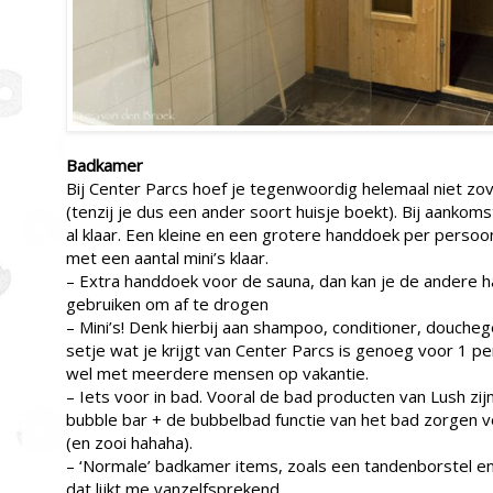
Badkamer
Bij Center Parcs hoef je tegenwoordig helemaal niet z
(tenzij je dus een ander soort huisje boekt). Bij aanko
al klaar. Een kleine en een grotere handdoek per persoo
met een aantal mini’s klaar.
– Extra handdoek voor de sauna, dan kan je de andere
gebruiken om af te drogen
– Mini’s! Denk hierbij aan shampoo, conditioner, doucheg
setje wat je krijgt van Center Parcs is genoeg voor 1 p
wel met meerdere mensen op vakantie.
– Iets voor in bad. Vooral de bad producten van Lush zi
bubble bar + de bubbelbad functie van het bad zorgen v
(en zooi hahaha).
– ‘Normale’ badkamer items, zoals een tandenborstel en
dat lijkt me vanzelfsprekend.