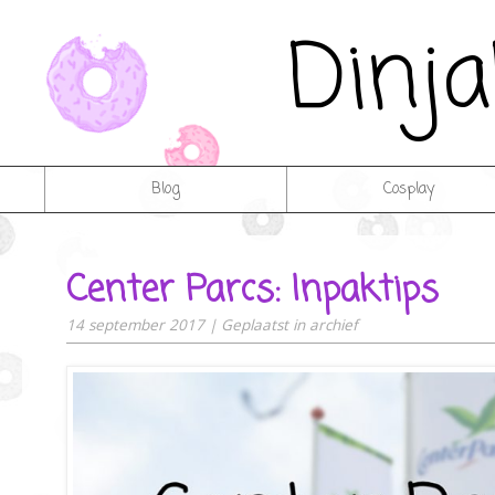
Dinj
Blog
Cosplay
Center Parcs: Inpaktips
14 september 2017
|
Geplaatst in
archief