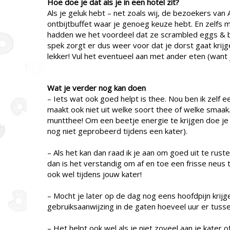
Hoe doe je dat als je in een hotel zit?
Als je geluk hebt – net zoals wij, de bezoekers van 
ontbijtbuffet waar je genoeg keuze hebt. En zelfs 
hadden we het voordeel dat ze scrambled eggs & b
spek zorgt er dus weer voor dat je dorst gaat krijg
lekker! Vul het eventueel aan met ander eten (want j
Wat je verder nog kan doen
– Iets wat ook goed helpt is thee. Nou ben ik zelf 
maakt ook niet uit welke soort thee of welke smaak
muntthee! Om een beetje energie te krijgen doe je e
nog niet geprobeerd tijdens een kater).
– Als het kan dan raad ik je aan om goed uit te rust
dan is het verstandig om af en toe een frisse neus
ook wel tijdens jouw kater!
– Mocht je later op de dag nog eens hoofdpijn krij
gebruiksaanwijzing in de gaten hoeveel uur er tussen
– Het helpt ook wel als je niet zoveel aan je kater