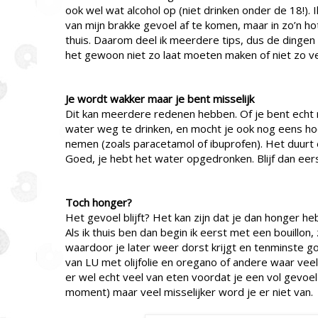
ook wel wat alcohol op (niet drinken onder de 18!). 
van mijn brakke gevoel af te komen, maar in zo’n hot
thuis. Daarom deel ik meerdere tips, dus de dingen 
het gewoon niet zo laat moeten maken of niet zo 
Je wordt wakker maar je bent misselijk
Dit kan meerdere redenen hebben. Of je bent echt mi
water weg te drinken, en mocht je ook nog eens hoof
nemen (zoals paracetamol of ibuprofen). Het duurt ev
Goed, je hebt het water opgedronken. Blijf dan eer
Toch honger?
Het gevoel blijft? Het kan zijn dat je dan honger he
Als ik thuis ben dan begin ik eerst met een bouillon,
waardoor je later weer dorst krijgt en tenminste goe
van LU met olijfolie en oregano of andere waar veel 
er wel echt veel van eten voordat je een vol gevoel
moment) maar veel misselijker word je er niet van.