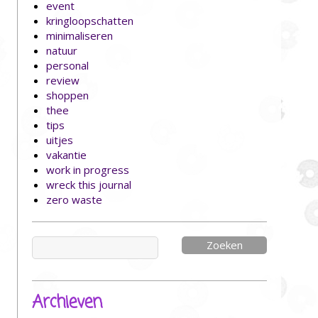
event
kringloopschatten
minimaliseren
natuur
personal
review
shoppen
thee
tips
uitjes
vakantie
work in progress
wreck this journal
zero waste
Zoeken
naar:
Archieven