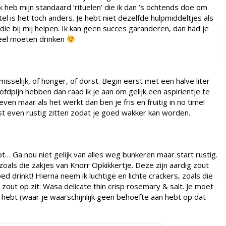
Ik heb mijn standaard ‘rituelen’ die ik dan ’s ochtends doe om
el is het toch anders. Je hebt niet dezelfde hulpmiddeltjes als
die bij mij helpen. Ik kan geen succes garanderen, dan had je
veel moeten drinken
sselijk, of honger, of dorst. Begin eerst met een halve liter
dpijn hebben dan raad ik je aan om gelijk een aspirientje te
en maar als het werkt dan ben je fris en fruitig in no time!
st even rustig zitten zodat je goed wakker kan worden.
bt… Ga nou niet gelijk van alles weg bunkeren maar start rustig.
 zoals die zakjes van Knorr Opkikkertje. Deze zijn aardig zout
d drinkt! Hierna neem ik luchtige en lichte crackers, zoals die
zout op zit: Wasa delicate thin crisp rosemary & salt. Je moet
 hebt (waar je waarschijnlijk geen behoefte aan hebt op dat