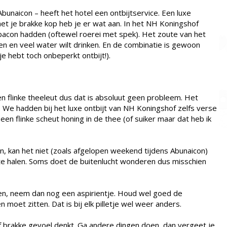
Abunaicon – heeft het hotel een ontbijtservice. Een luxe
met je brakke kop heb je er wat aan. In het NH Koningshof
acon hadden (oftewel roerei met spek). Het zoute van het
en en veel water wilt drinken. En de combinatie is gewoon
e hebt toch onbeperkt ontbijt!).
een flinke theeleut dus dat is absoluut geen probleem. Het
. We hadden bij het luxe ontbijt van NH Koningshof zelfs verse
en flinke scheut honing in de thee (of suiker maar dat heb ik
en, kan het niet (zoals afgelopen weekend tijdens Abunaicon)
 te halen. Soms doet de buitenlucht wonderen dus misschien
gen, neem dan nog een aspirientje. Houd wel goed de
 moet zitten. Dat is bij elk pilletje wel weer anders.
 of brakke gevoel denkt. Ga andere dingen doen, dan vergeet je