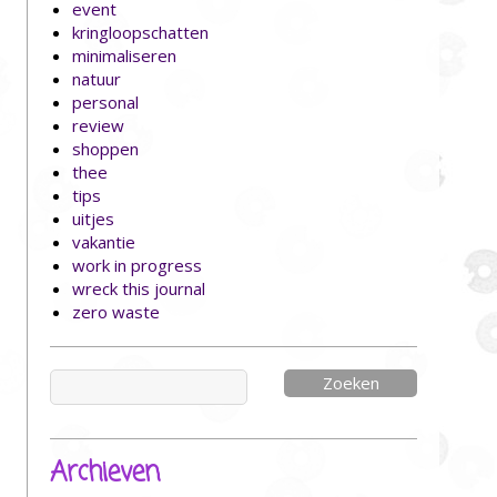
event
kringloopschatten
minimaliseren
natuur
personal
review
shoppen
thee
tips
uitjes
vakantie
work in progress
wreck this journal
zero waste
Zoeken
naar:
Archieven