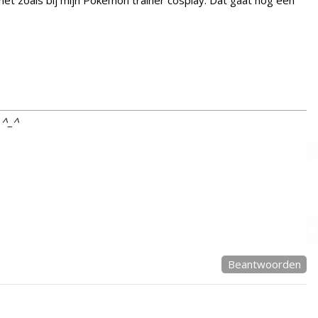
 net zoals bij mijn Pokémon trainer cosplay. Dat gaat nog een
t ^_^
Beantwoorden