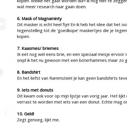
kopen. Welke het gaat worden durf ik nog niet te zegge
wat meer research naar gaan doen.
6. Mask of Magnaminty
Dit masker is echt heel fijn! En ik heb het idee dat het 
tegenstelling tot de ‘goedkope’ maskertjes die je tege
kopen.
7. Kaasmes/ briemes
Ik eet nog wel eens brie, en een speciaal mesje ervoor i
snijd ik het nu gewoon met een boterhammes maar zo ge
8. Bandshirt
En het liefst van Rammstein! Je kan geen bandshirts tev
9. Iets met donuts
Dit kwam ook voor op mijn lijstje van vorig jaar. Het lij
verrast te worden met iets van een donut. Echte mag ook,
10. Geld!
Zegt genoeg, lijkt me.