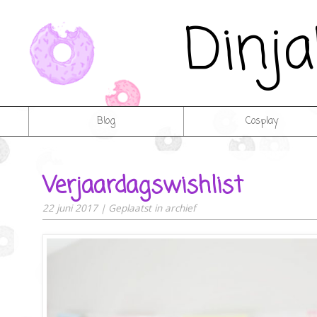
Dinj
Blog
Cosplay
Verjaardagswishlist
22 juni 2017
|
Geplaatst in
archief