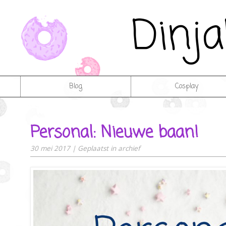
Dinj
Blog
Cosplay
Personal: Nieuwe baan!
30 mei 2017
|
Geplaatst in
archief