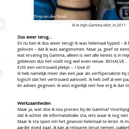
Ik in mijn Gamma shirt, in 2011
Dus weer terug…
En nu ben ik dus weer terug! Ik was helemaal hyped – ik 
geloven – dat ik was aangenomen. Maar ja, geef ze eens o
wat ervaring bij Gamma, alleen is niet alle kennis is in 
gebleven dus het voelt nog wel even nieuw. BEHALVE… B
Echt een vertrouwd plekje –
I love it!
.
Ik heb namelijk meer dan een jaar als verfspecialiste b
logisch dat het vertrouwd aanvoelt. Ik heb zelf al een 
én advies gegeven. Ik wist eigenlijk niet hoe erg ik dat m
Werkzaamheden
Maar ja, wat doe ik nou precies bij de Gamma? Voorlopig 
dat ik achter de informatiebalie sta, iets waar ik nog ni
Maar ik sta open om het gewoon helemaal te leren. Ik m
aardig goed gaat, ik kan al retouren terug nemen, pakk