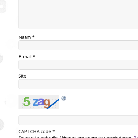
Naam
*
E-mail
*
Site
CAPTCHA code
*
Deze site gebruikt Akismet om spam te verminderen.
Be