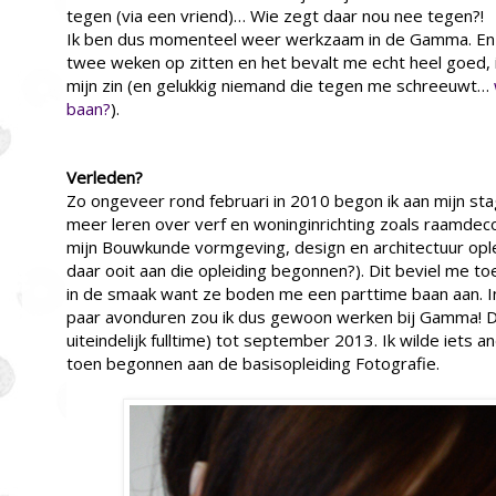
tegen (via een vriend)… Wie zegt daar nou nee tegen?!
Ik ben dus momenteel weer werkzaam in de Gamma. En in
twee weken op zitten en het bevalt me echt heel goed, i
mijn zin (en gelukkig niemand die tegen me schreeuwt…
baan?
).
Verleden?
Zo ongeveer rond februari in 2010 begon ik aan mijn sta
meer leren over verf en woninginrichting zoals raamdec
mijn
Bouwkunde vormgeving, design en architectuur opl
daar ooit aan die opleiding begonnen?). Dit beviel me toen
in de smaak want ze boden me een parttime baan aan. 
paar avonduren zou ik dus gewoon werken bij Gamma! Di
uiteindelijk fulltime) tot september 2013. Ik wilde iets
toen begonnen aan de basisopleiding Fotografie.