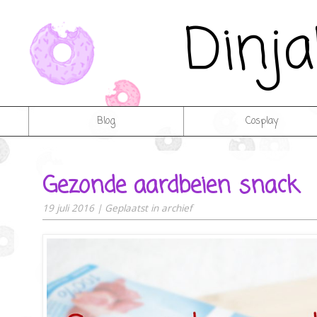
Dinj
Blog
Cosplay
Gezonde aardbeien snack
19 juli 2016
|
Geplaatst in
archief