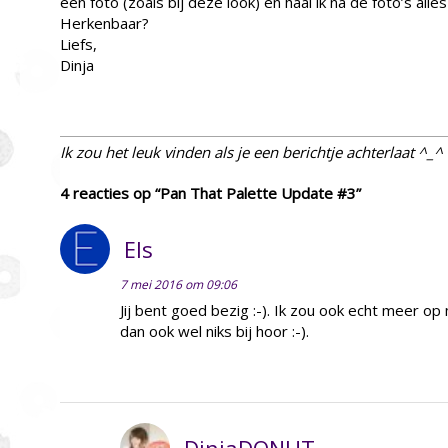
een foto (zoals bij deze look) en haal ik na de foto’s alle
Herkenbaar?
Liefs,
Dinja
Ik zou het leuk vinden als je een berichtje achterlaat ^_^
4 reacties op “Pan That Palette Update #3”
Els
7 mei 2016 om 09:06
Jij bent goed bezig :-). Ik zou ook echt meer o
dan ook wel niks bij hoor :-).
DinjaDONUT