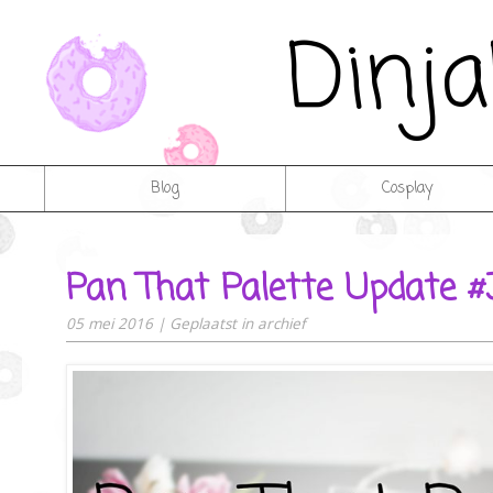
Dinj
Blog
Cosplay
Pan That Palette Update #
05 mei 2016
|
Geplaatst in
archief