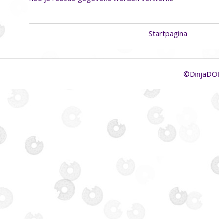
Startpagina
©DinjaD