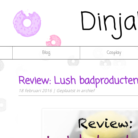
Dinj
Blog
Cosplay
Review: Lush badproducte
18 februari 2016
|
Geplaatst in
archief