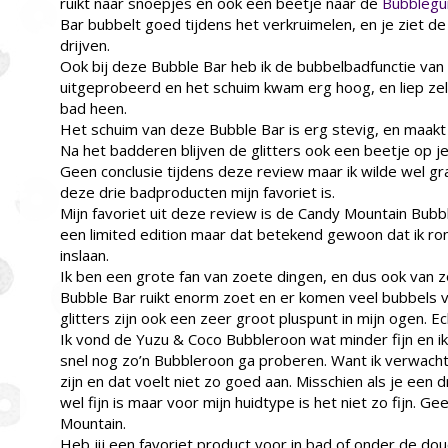
ruikt naar snoepjes en ook een beetje naar de
Bubblegu
Bar bubbelt goed tijdens het verkruimelen, en je ziet de
drijven.
Ook bij deze Bubble Bar heb ik de bubbelbadfunctie van
uitgeprobeerd en het schuim kwam erg hoog, en liep zel
bad heen.
Het schuim van deze Bubble Bar is erg stevig, en maakt
Na het badderen blijven de glitters ook een beetje op je 
Geen conclusie tijdens deze review maar ik wilde wel g
deze drie badproducten mijn favoriet is.
Mijn favoriet uit deze review is de Candy Mountain Bubbl
een limited edition maar dat betekend gewoon dat ik ro
inslaan.
Ik ben een grote fan van zoete dingen, en dus ook van 
Bubble Bar ruikt enorm zoet en er komen veel bubbels v
glitters zijn ook een zeer groot pluspunt in mijn ogen. E
Ik vond de Yuzu & Coco Bubbleroon wat minder fijn en ik 
snel nog zo’n Bubbleroon ga proberen. Want ik verwacht 
zijn en dat voelt niet zo goed aan. Misschien als je een 
wel fijn is maar voor mijn huidtype is het niet zo fijn. G
Mountain.
Heb jij een favoriet product voor in bad of onder de do