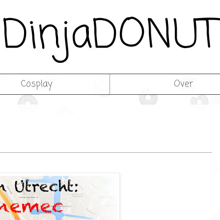
DinjaDONUT
Cosplay
Over