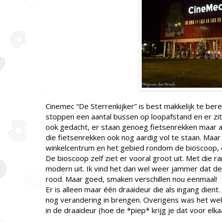
Cinemec “De Sterrenkijker” is best makkelijk te bereik
stoppen een aantal bussen op loopafstand en er zit e
ook gedacht, er staan genoeg fietsenrekken maar al
die fietsenrekken ook nog aardig vol te staan. Maa
winkelcentrum en het gebied rondom de bioscoop, d
De bioscoop zelf ziet er vooral groot uit. Met die 
modern uit. Ik vind het dan wel weer jammer dat de h
rood. Maar goed, smaken verschillen nou eenmaal!
Er is alleen maar één draaideur die als ingang dient. 
nog verandering in brengen. Overigens was het wel 
in de draaideur (hoe de *piep* krijg je dat voor elka