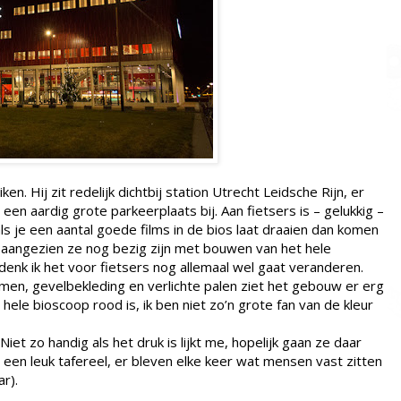
en. Hij zit redelijk dichtbij station Utrecht Leidsche Rijn, er
en aardig grote parkeerplaats bij. Aan fietsers is – gelukkig –
s je een aantal goede films in de bios laat draaien dan komen
r aangezien ze nog bezig zijn met bouwen van het hele
enk ik het voor fietsers nog allemaal wel gaat veranderen.
ramen, gevelbekleding en verlichte palen ziet het gebouw er erg
ele bioscoop rood is, ik ben niet zo’n grote fan van de kleur
Niet zo handig als het druk is lijkt me, hopelijk gaan ze daar
een leuk tafereel, er bleven elke keer wat mensen vast zitten
ar).