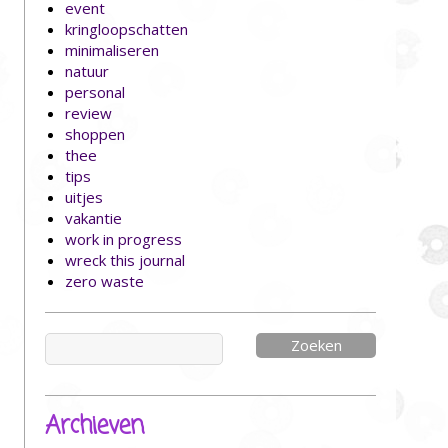
event
kringloopschatten
minimaliseren
natuur
personal
review
shoppen
thee
tips
uitjes
vakantie
work in progress
wreck this journal
zero waste
Zoeken
naar:
Archieven