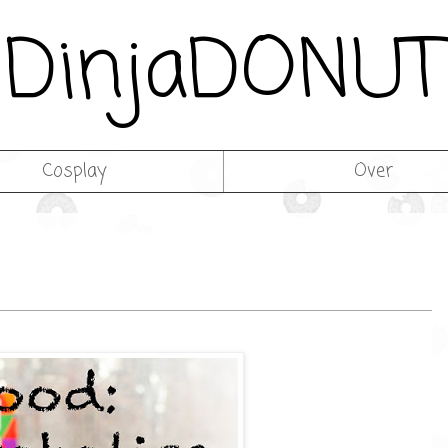
DinjaDONUT
Cosplay
Over