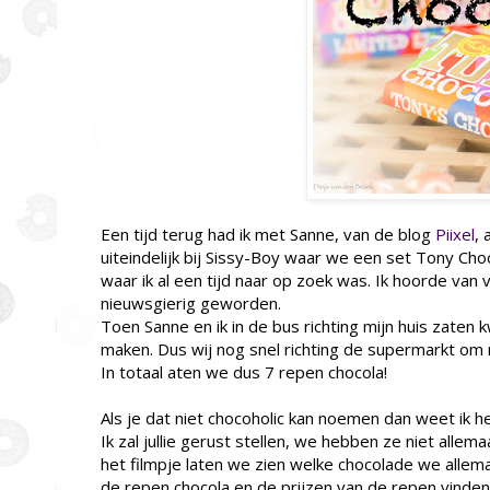
Een tijd terug had ik met Sanne, van de blog
Piixel
,
uiteindelijk bij Sissy-Boy waar we een set Tony Ch
waar ik al een tijd naar op zoek was. Ik hoorde va
nieuwsgierig geworden.
Toen Sanne en ik in de bus richting mijn huis zaten 
maken. Dus wij nog snel richting de supermarkt om 
In totaal aten we dus 7 repen chocola!
Als je dat niet chocoholic kan noemen dan weet ik h
Ik zal jullie gerust stellen, we hebben ze niet allem
het filmpje laten we zien welke chocolade we allema
de repen chocola en de prijzen van de repen vinden