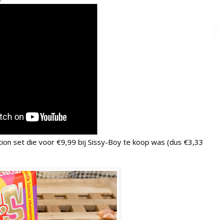
tion set die voor €9,99 bij Sissy-Boy te koop was (dus €3,33