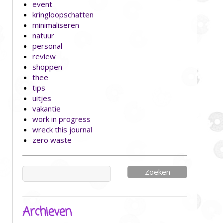
event
kringloopschatten
minimaliseren
natuur
personal
review
shoppen
thee
tips
uitjes
vakantie
work in progress
wreck this journal
zero waste
Zoeken
naar:
Archieven