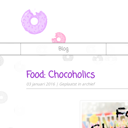
Blog
Food: Chocoholics
03 januari 2016
|
Geplaatst in
archief