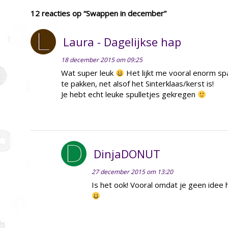
12 reacties op “Swappen in december”
Laura - Dagelijkse hap
18 december 2015 om 09:25
Wat super leuk
Het lijkt me vooral enorm sp
te pakken, net alsof het Sinterklaas/kerst is!
Je hebt echt leuke spulletjes gekregen
DinjaDONUT
27 december 2015 om 13:20
Is het ook! Vooral omdat je geen idee h