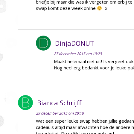
briefje bij maar die was ik vergeten om erbij 
swap komt deze week online
-x-
DinjaDONUT
27 december 2015 om 13:23
Maakt helemaal niet uit! Ik vergeet oo
Nog heel erg bedankt voor je leuke pak
Bianca Schrijff
29 december 2015 om 20:10
Wat een super leuke swap hebben jullie gedaan
cadeau's altijd maar afwachten hoe de andere h
terug krijgt. Deze lijkt me erg gelaagd.