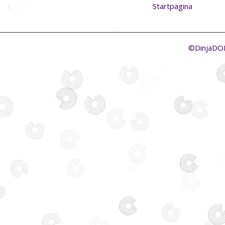
Startpagina
©DinjaD