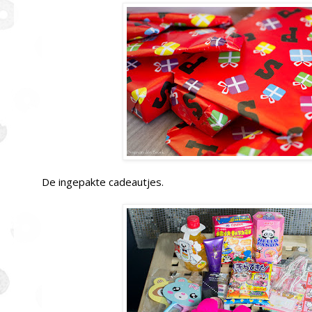
De ingepakte cadeautjes.