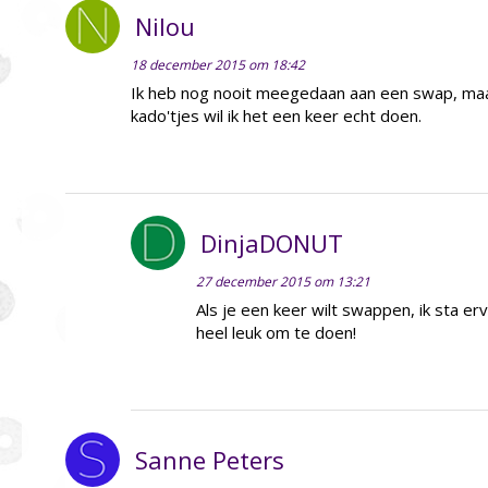
Nilou
18 december 2015 om 18:42
Ik heb nog nooit meegedaan aan een swap, maa
kado'tjes wil ik het een keer echt doen.
DinjaDONUT
27 december 2015 om 13:21
Als je een keer wilt swappen, ik sta er
heel leuk om te doen!
Sanne Peters