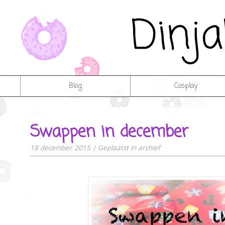
Dinj
Blog
Cosplay
Swappen in december
18 december 2015
|
Geplaatst in
archief