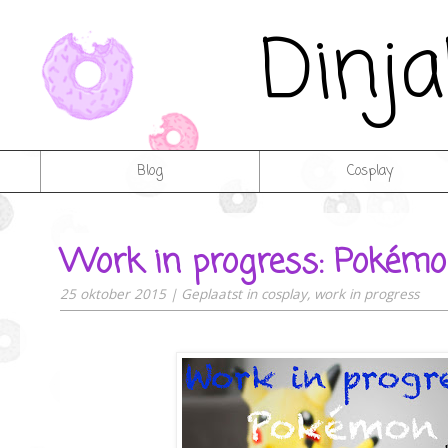
Dinj
Blog
Cosplay
Work in progress: Pokémo
25 oktober 2015
|
Geplaatst in
cosplay
,
work in progress