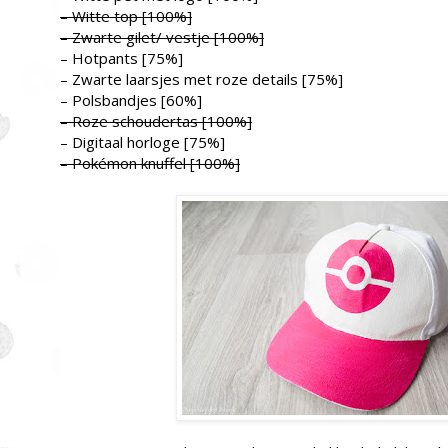
– Witte top [100%]
– Zwarte gilet/ vestje [100%]
– Hotpants [75%]
– Zwarte laarsjes met roze details [75%]
– Polsbandjes [60%]
– Roze schoudertas [100%]
– Digitaal horloge [75%]
– Pokémon knuffel [100%]