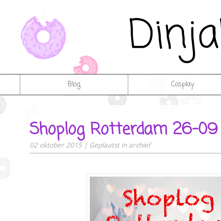
Dinj
Blog
Cosplay
Shoplog Rotterdam 26-09
02 oktober 2015
|
Geplaatst in
archief