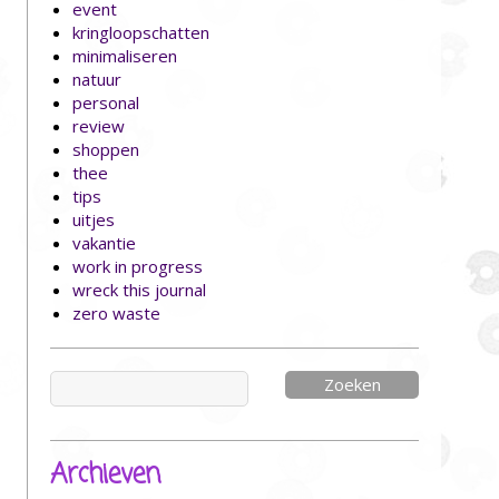
event
kringloopschatten
minimaliseren
natuur
personal
review
shoppen
thee
tips
uitjes
vakantie
work in progress
wreck this journal
zero waste
Zoeken
naar:
Archieven