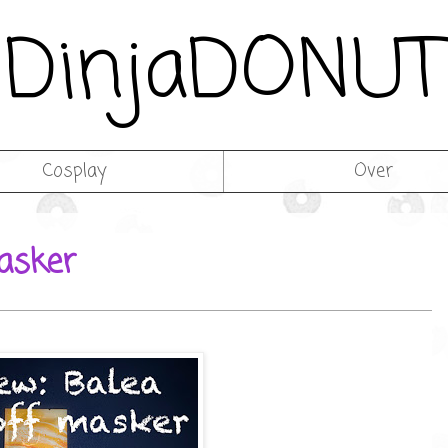
DinjaDONUT
Cosplay
Over
masker