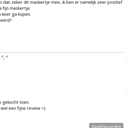
 dan zeker dit maskertje mee, ik ben er namelijk zeer positief
 fijn maskertje.
n keer ga kopen.
beerd?
t ^_^
k gekocht toen.
 wel een fijne review =)
Beantwoorden