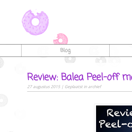
Blog
Review: Balea Peel-off 
27 augustus 2015
|
Geplaatst in
archief