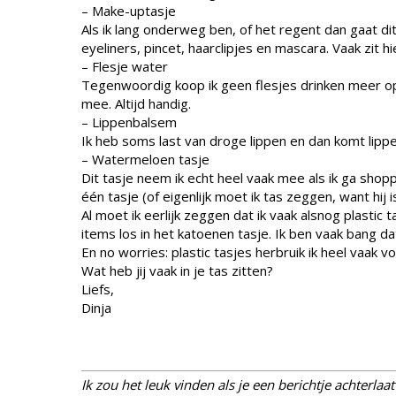
– Make-uptasje
Als ik lang onderweg ben, of het regent dan gaat di
eyeliners, pincet, haarclipjes en mascara. Vaak zit h
– Flesje water
Tegenwoordig koop ik geen flesjes drinken meer op
mee. Altijd handig.
– Lippenbalsem
Ik heb soms last van droge lippen en dan komt lipp
– Watermeloen tasje
Dit tasje neem ik echt heel vaak mee als ik ga shopp
één tasje (of eigenlijk moet ik tas zeggen, want hij 
Al moet ik eerlijk zeggen dat ik vaak alsnog plastic
items los in het katoenen tasje. Ik ben vaak bang dat
En no worries: plastic tasjes herbruik ik heel vaak vo
Wat heb jij vaak in je tas zitten?
Liefs,
Dinja
Ik zou het leuk vinden als je een berichtje achterlaa