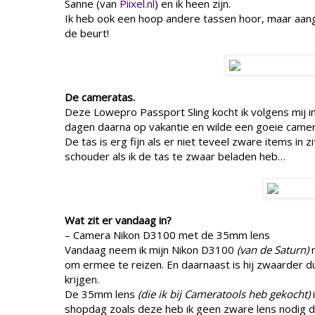
Sanne (van
Piixel.nl
) en ik heen zijn.
Ik heb ook een hoop andere tassen hoor, maar aange
de beurt!
De cameratas.
Deze Lowepro Passport Sling kocht ik volgens mij in
dagen daarna op vakantie en wilde een goeie came
De tas is erg fijn als er niet teveel zware items in z
schouder als ik de tas te zwaar beladen heb…
Wat zit er vandaag in?
– Camera Nikon D3100 met de 35mm lens
Vandaag neem ik mijn Nikon D3100
(van de Saturn)
m
om ermee te reizen. En daarnaast is hij zwaarder d
krijgen.
De 35mm lens
(die ik bij Cameratools heb gekocht)
shopdag zoals deze heb ik geen zware lens nodig d