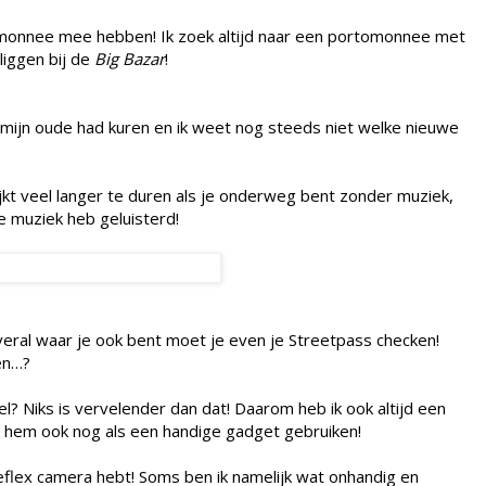
tomonnee mee hebben! Ik zoek altijd naar een portomonnee met
liggen bij de
Big Bazar
!
, mijn oude had kuren en ik weet nog steeds niet welke nieuwe
ijkt veel langer te duren als je onderweg bent zonder muziek,
dje muziek heb geluisterd!
eral waar je ook bent moet je even je Streetpass checken!
en…?
el? Niks is vervelender dan dat! Daarom heb ik ook altijd een
 ik hem ook nog als een handige gadget gebruiken!
lreflex camera hebt! Soms ben ik namelijk wat onhandig en