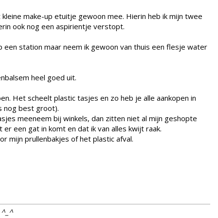
t kleine make-up etuitje gewoon mee. Hierin heb ik mijn twee
ierin ook nog een aspirientje verstopt.
 een station maar neem ik gewoon van thuis een flesje water
enbalsem heel goed uit.
en. Het scheelt plastic tasjes en zo heb je alle aankopen in
is nog best groot).
 tasjes meeneem bij winkels, dan zitten niet al mijn geshopte
 er een gat in komt en dat ik van alles kwijt raak.
or mijn prullenbakjes of het plastic afval.
t ^_^