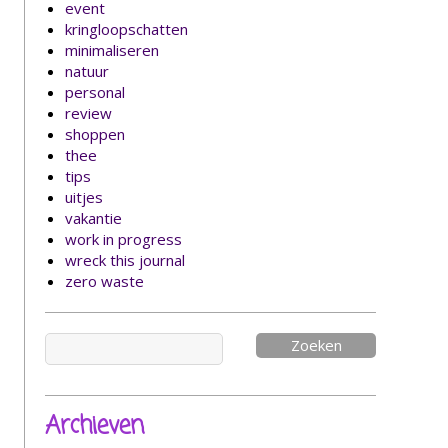
event
kringloopschatten
minimaliseren
natuur
personal
review
shoppen
thee
tips
uitjes
vakantie
work in progress
wreck this journal
zero waste
Zoeken
naar:
Archieven