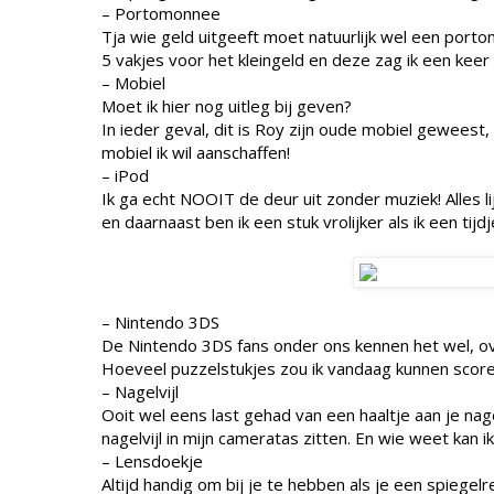
– Portomonnee
Tja wie geld uitgeeft moet natuurlijk wel een por
5 vakjes voor het kleingeld en deze zag ik een keer 
– Mobiel
Moet ik hier nog uitleg bij geven?
In ieder geval, dit is Roy zijn oude mobiel geweest
mobiel ik wil aanschaffen!
– iPod
Ik ga echt NOOIT de deur uit zonder muziek! Alles l
en daarnaast ben ik een stuk vrolijker als ik een tij
– Nintendo 3DS
De Nintendo 3DS fans onder ons kennen het wel, ov
Hoeveel puzzelstukjes zou ik vandaag kunnen scor
– Nagelvijl
Ooit wel eens last gehad van een haaltje aan je nag
nagelvijl in mijn cameratas zitten. En wie weet kan
– Lensdoekje
Altijd handig om bij je te hebben als je een spiege