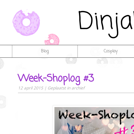
Dinj
Blog
Cosplay
Week-Shoplog #3
12 april 2015
|
Geplaatst in
archief