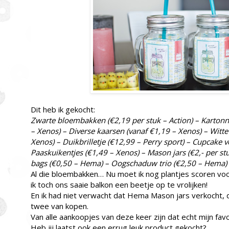
Dit heb ik gekocht:
Zwarte bloembakken (€2,19 per stuk – Action) – Kartonne
– Xenos) – Diverse kaarsen (vanaf €1,19 – Xenos) – Witt
Xenos) – Duikbrilletje (€12,99 – Perry sport) – Cupcake 
Paaskuikentjes (€1,49 – Xenos) – Mason jars (€2,- per 
bags (€0,50 – Hema) – Oogschaduw trio (€2,50 – Hema)
Al die bloembakken… Nu moet ik nog plantjes scoren voo
ik toch ons saaie balkon een beetje op te vrolijken!
En ik had niet verwacht dat Hema Mason jars verkocht, d
twee van kopen.
Van alle aankoopjes van deze keer zijn dat echt mijn favo
Heb jij laatst ook een errug leuk product gekocht?