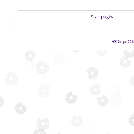
Startpagina
©DinjaD