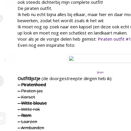
ook steeds dichterbij mijn complete outfit!
De piraten outfit.
Ik heb nu echt bijna alles bij elkaar, maar hier en daar m
bewerken, zodat het wordt zoals ik het wil.
Ik moet nog op zoek naar een kapsel (en deze ook echt
up look en moet nog een schatkist en landkaart maken.
Voor als je de vorige delen heb gemist:
Piraten outfit #
Even nog een inspiratie foto:
bron
Outfitlijstje
(de doorgestreepte dingen heb ik):
– Piratenhoed
– Piraten jas
– Korset
– Witte blouse
– Witte rok
– Riem
– Laarzen
– Armbanden