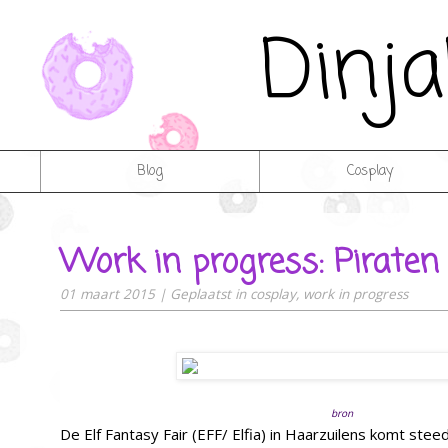
Dinj
Blog
Cosplay
Work in progress: Piraten 
01 maart 2015
|
Geplaatst in
cosplay
,
work in progress
bron
De Elf Fantasy Fair (EFF/ Elfia) in Haarzuilens komt steed