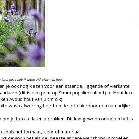
e) foto, deze heb ik laten afdrukken op hout.
an je ook nog kiezen voor een staande, liggende of vierkante
ndaard (dit is een print op 9 mm populierenhout) of Hout luxe
ken Ayoud hout van 2 cm dik).
te wash afwerking heeft en de foto hierdoor een natuurlijke
 om je foto te laten afdrukken. Dit kan gewoon online en het is
zoals het formaat, kleur of materiaal.
werkt gewoon net als de meeste andere webshops, simpel en