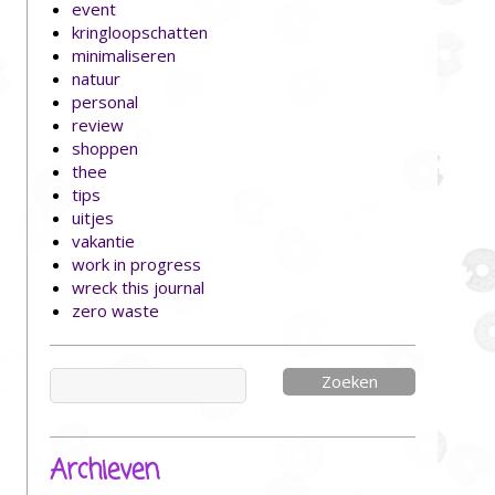
event
kringloopschatten
minimaliseren
natuur
personal
review
shoppen
thee
tips
uitjes
vakantie
work in progress
wreck this journal
zero waste
Zoeken
naar:
Archieven