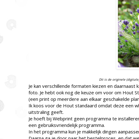
Dit is de originele (digital
Je kan verschillende formaten kiezen en daarnaast k
foto. Je hebt ook nog de keuze om voor om Hout Sta
(een print op meerdere aan elkaar geschakelde plan
Ik koos voor de Hout standaard omdat deze een whi
uitstraling geeft.
Je hoeft bij Webprint geen programma te installeren
een gebruiksvriendelijk programma.
In het programma kun je makkelijk dingen aanpassen 
Daarna ga je door naar het bestelproces, en dat 