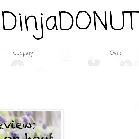
DinjaDONUT
Cosplay
Over