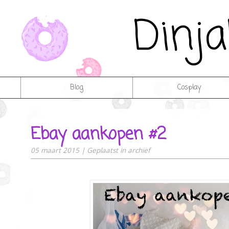
Dinj
Blog
Cosplay
Ebay aankopen #2
05 maart 2015
|
Geplaatst in
archief