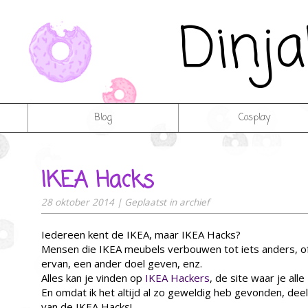
Dinj
Blog
Cosplay
IKEA Hacks
28 oktober 2014
|
Geplaatst in
archief
Iedereen kent de IKEA, maar IKEA Hacks?
Mensen die IKEA meubels verbouwen tot iets anders, 
ervan, een ander doel geven, enz.
Alles kan je vinden op
IKEA Hackers
, de site waar je all
En omdat ik het altijd al zo geweldig heb gevonden, deel
van de IKEA Hacks!