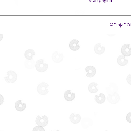
Startpagina
©DinjaD