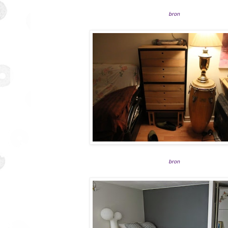
bron
bron