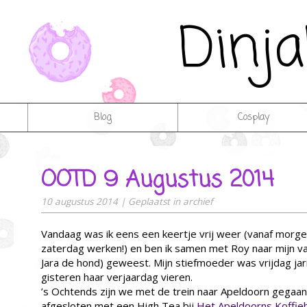
Dinj
Blog
Cosplay
OOTD 9 Augustus 2014
10 augustus 2014
|
Geplaatst in
archief
Vandaag was ik eens een keertje vrij weer (vanaf morge
zaterdag werken!) en ben ik samen met Roy naar mijn v
Jara de hond) geweest. Mijn stiefmoeder was vrijdag jar
gisteren haar verjaardag vieren.
’s Ochtends zijn we met de trein naar Apeldoorn gegaan
afgesloten met een High Tea bij
Het Apeldoorns Koffie