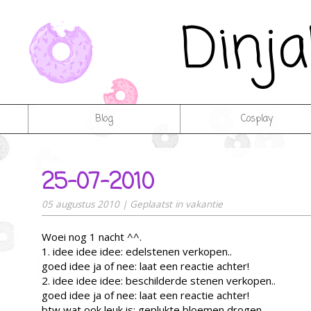
Dinj
Blog
Cosplay
25-07-2010
05 augustus 2010
|
Geplaatst in
vakantie
Woei nog 1 nacht ^^.
1. idee idee idee: edelstenen verkopen..
goed idee ja of nee: laat een reactie achter!
2. idee idee idee: beschilderde stenen verkopen..
goed idee ja of nee: laat een reactie achter!
btw wat ook leuk is: geplukte bloemen drogen.