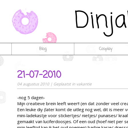
Dinj
Blog
Cosplay
21-07-2010
04 augustus 2010
|
Geplaatst in
vakantie
-nog 5 dagen-
Mijn creatieve brein leeft weer!! (en dat zonder veel cr
Een leuke diy (later komt de uitleg nog wel, dit is meer v
mini-ladekastje voor stickertjes/ nietjes/ punaises/ kraa
gemaakt van luciferdoosjes. Of een oud (hoef niet per se
mijn leeftijd kan ik het oud noemen) barbie kasje/ dresso