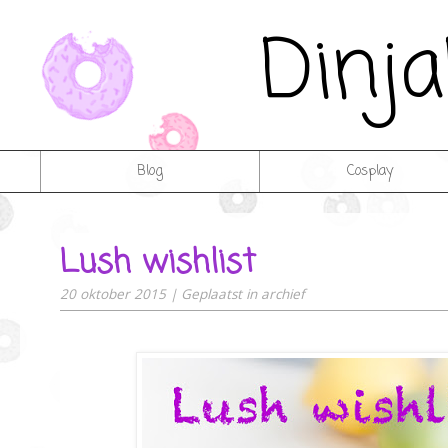
Dinj
Blog
Cosplay
Lush wishlist
20 oktober 2015
|
Geplaatst in
archief